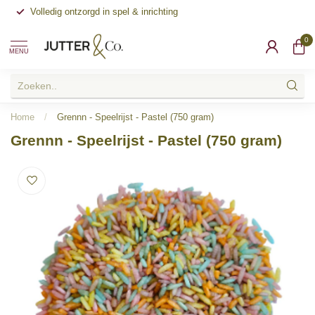
Pedagogisch advies vanuit jarenlange ervaring in de kinderopvang
Re
0
MENU
Home
/
Grennn - Speelrijst - Pastel (750 gram)
Grennn - Speelrijst - Pastel (750 gram)