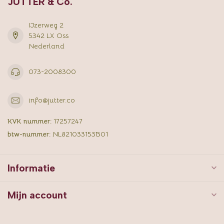
JUTTER & Co.
IJzerweg 2
5342 LX Oss
Nederland
073-2008300
info@jutter.co
KVK nummer:
17257247
btw-nummer:
NL821033153B01
Informatie
Mijn account