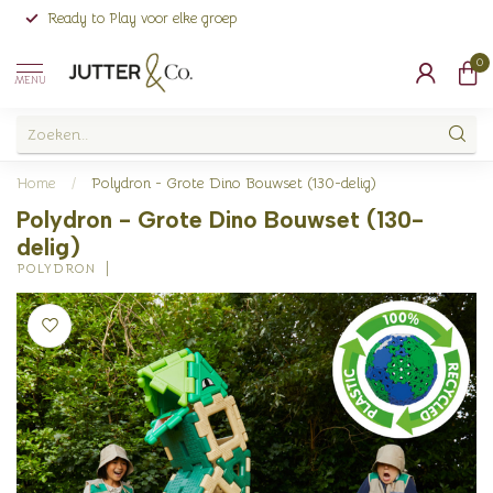
Ready to Play voor elke groep
0
MENU
Home
/
Polydron - Grote Dino Bouwset (130-delig)
Polydron - Grote Dino Bouwset (130-
delig)
POLYDRON