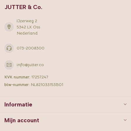
JUTTER & Co.
IJzerweg 2
5342 LX Oss
Nederland
073-2008300
info@jutter.co
KVK nummer:
17257247
btw-nummer:
NL821033153B01
Informatie
Mijn account