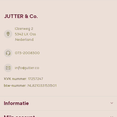
JUTTER & Co.
IJzerweg 2
5342 LX Oss
Nederland
073-2008300
info@jutter.co
KVK nummer:
17257247
btw-nummer:
NL821033153B01
Informatie