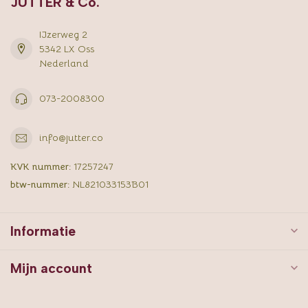
JUTTER & Co.
IJzerweg 2
5342 LX Oss
Nederland
073-2008300
info@jutter.co
KVK nummer:
17257247
btw-nummer:
NL821033153B01
Informatie
Mijn account