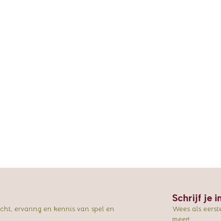
Schrijf je 
ht, ervaring en kennis van spel en
Wees als eerst
meer!