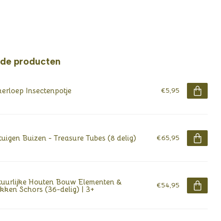
rde producten
erloep Insectenpotje
€5,95
tuigen Buizen - Treasure Tubes (8 delig)
€65,95
uurlijke Houten Bouw Elementen &
€54,95
kken Schors (36-delig) | 3+