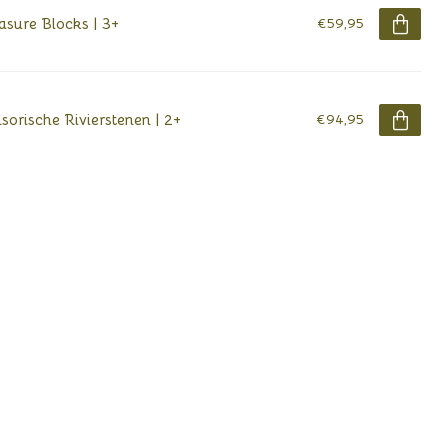
asure Blocks | 3+
€59,95
sorische Rivierstenen | 2+
€94,95