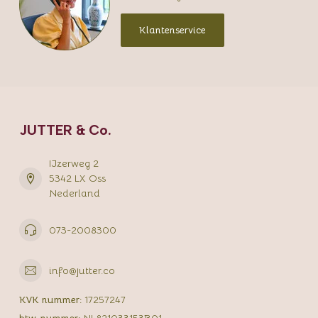
Klantenservice
JUTTER & Co.
IJzerweg 2
5342 LX Oss
Nederland
073-2008300
info@jutter.co
KVK nummer:
17257247