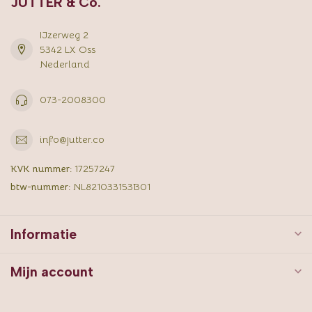
JUTTER & Co.
IJzerweg 2
5342 LX Oss
Nederland
073-2008300
info@jutter.co
KVK nummer:
17257247
btw-nummer:
NL821033153B01
Informatie
Mijn account