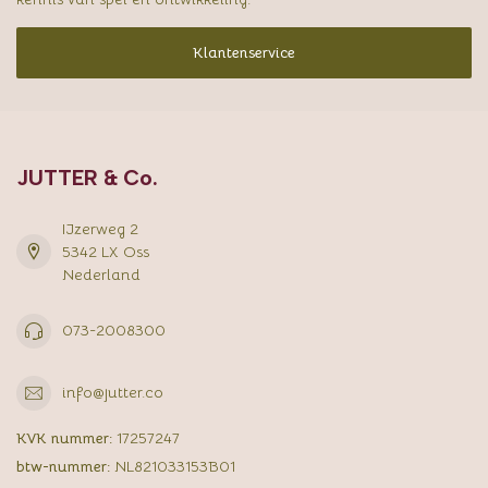
Klantenservice
JUTTER & Co.
IJzerweg 2
5342 LX Oss
Nederland
073-2008300
info@jutter.co
KVK nummer:
17257247
btw-nummer:
NL821033153B01