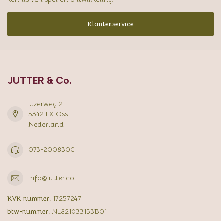
Klantenservice
JUTTER & Co.
IJzerweg 2
5342 LX Oss
Nederland
073-2008300
info@jutter.co
KVK nummer:
17257247
btw-nummer:
NL821033153B01