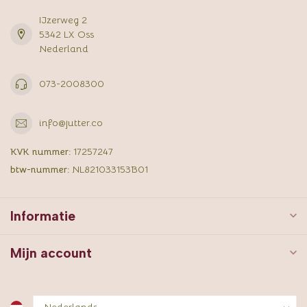
IJzerweg 2
5342 LX Oss
Nederland
073-2008300
info@jutter.co
KVK nummer:
17257247
btw-nummer:
NL821033153B01
Informatie
Mijn account