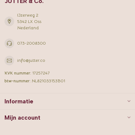
JUTTER & Co.
IJzerweg 2
5342 LX Oss
Nederland
073-2008300
info@jutter.co
KVK nummer:
17257247
btw-nummer:
NL821033153B01
Informatie
Mijn account