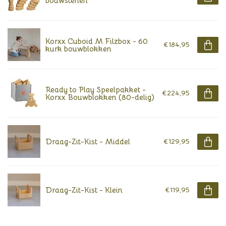
bouwstenen
Korxx Cuboid M Filzbox - 60
€184,95
kurk bouwblokken
Ready to Play Speelpakket -
€224,95
Korxx Bouwblokken (80-delig)
Draag-Zit-Kist - Middel
€129,95
Draag-Zit-Kist - Klein
€119,95