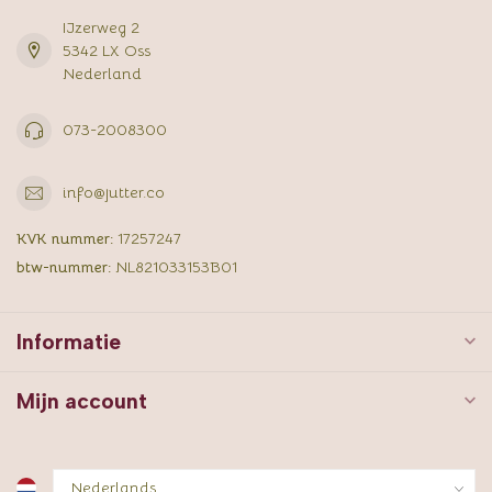
IJzerweg 2
5342 LX Oss
Nederland
073-2008300
info@jutter.co
KVK nummer:
17257247
btw-nummer:
NL821033153B01
Informatie
Mijn account