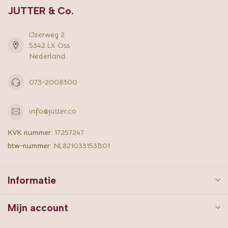
JUTTER & Co.
IJzerweg 2
5342 LX Oss
Nederland
073-2008300
info@jutter.co
KVK nummer:
17257247
btw-nummer:
NL821033153B01
Informatie
Mijn account