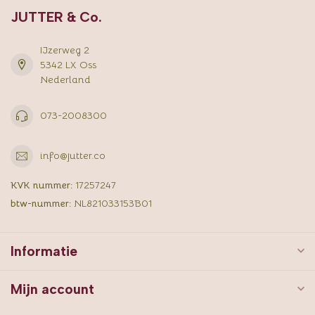
JUTTER & Co.
IJzerweg 2
5342 LX Oss
Nederland
073-2008300
info@jutter.co
KVK nummer:
17257247
btw-nummer:
NL821033153B01
Informatie
Mijn account