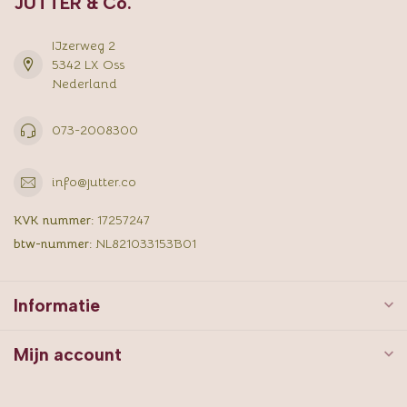
JUTTER & Co.
IJzerweg 2
5342 LX Oss
Nederland
073-2008300
info@jutter.co
KVK nummer:
17257247
btw-nummer:
NL821033153B01
Informatie
Mijn account