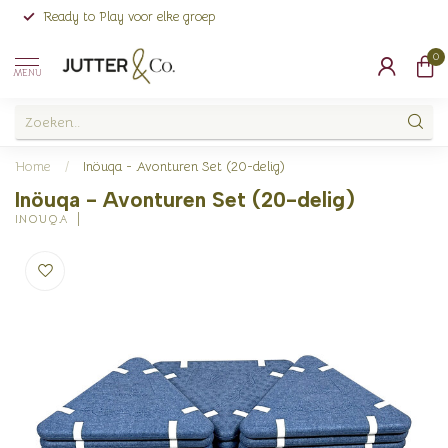
Ready to Play voor elke groep
0
MENU
Home
/
Inöuqa - Avonturen Set (20-delig)
Inöuqa - Avonturen Set (20-delig)
INOUQA