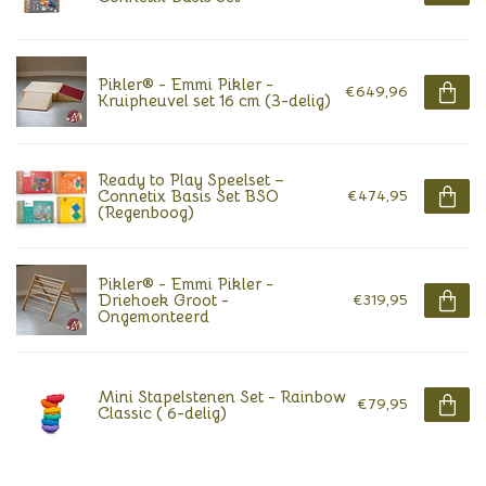
Pikler® - Emmi Pikler -
€649,96
Kruipheuvel set 16 cm (3-delig)
Ready to Play Speelset –
Connetix Basis Set BSO
€474,95
(Regenboog)
Pikler® - Emmi Pikler -
Driehoek Groot -
€319,95
Ongemonteerd
Mini Stapelstenen Set - Rainbow
€79,95
Classic ( 6-delig)