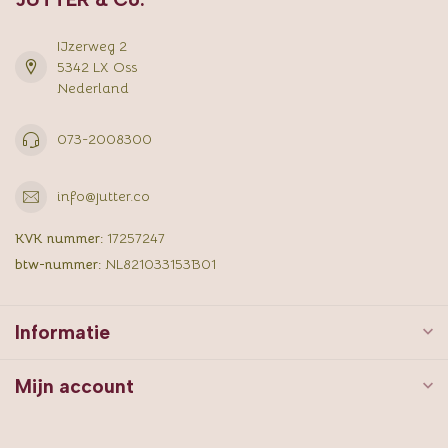
IJzerweg 2
5342 LX Oss
Nederland
073-2008300
info@jutter.co
KVK nummer:
17257247
btw-nummer:
NL821033153B01
Informatie
Mijn account