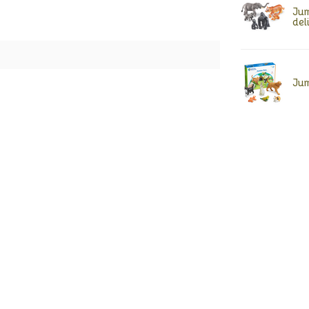
Jum
del
Jum