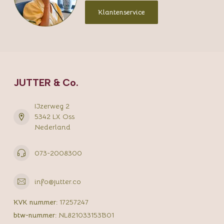
Klantenservice
JUTTER & Co.
IJzerweg 2
5342 LX Oss
Nederland
073-2008300
info@jutter.co
KVK nummer:
17257247
btw-nummer:
NL821033153B01