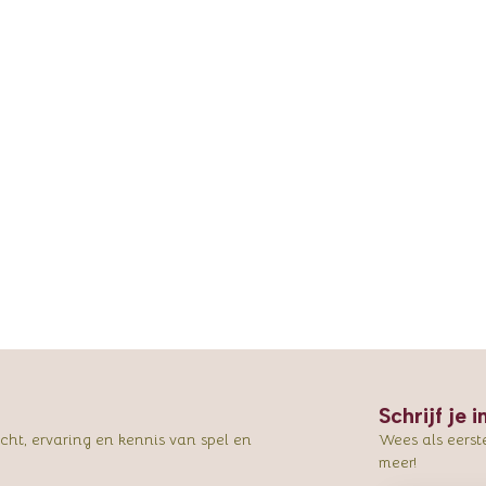
Schrijf je 
ht, ervaring en kennis van spel en
Wees als eerst
meer!