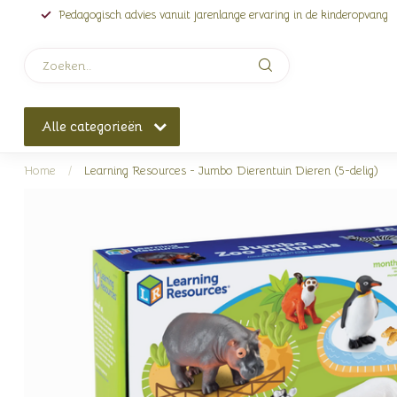
Pedagogisch advies vanuit jarenlange ervaring in de kinderopvang
Alle categorieën
Home
/
Learning Resources - Jumbo Dierentuin Dieren (5-delig)