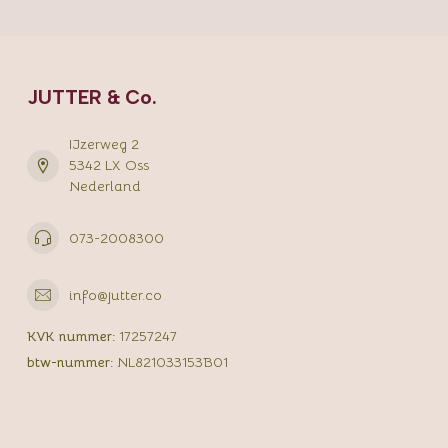
JUTTER & Co.
IJzerweg 2
5342 LX Oss
Nederland
073-2008300
info@jutter.co
KVK nummer:
17257247
btw-nummer:
NL821033153B01