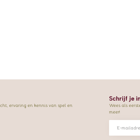
Schrijf je 
ht, ervaring en kennis van spel en
Wees als eerst
meer!