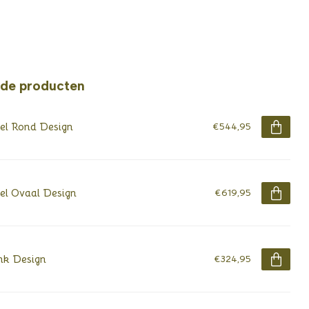
rde producten
el Rond Design
€544,95
el Ovaal Design
€619,95
nk Design
€324,95