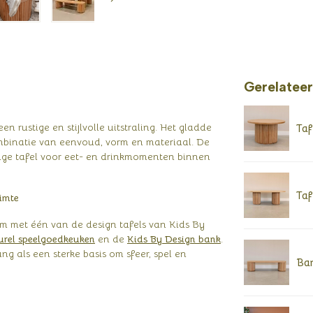
Gerelatee
n rustige en stijlvolle uitstraling. Het gladde
Taf
mbinatie van eenvoud, vorm en materiaal. De
 lage tafel voor eet- en drinkmomenten binnen
Taf
imte
hem met één van de design tafels van Kids By
urel speelgoedkeuken
en de
Kids By Design bank
.
g als een sterke basis om sfeer, spel en
Ba