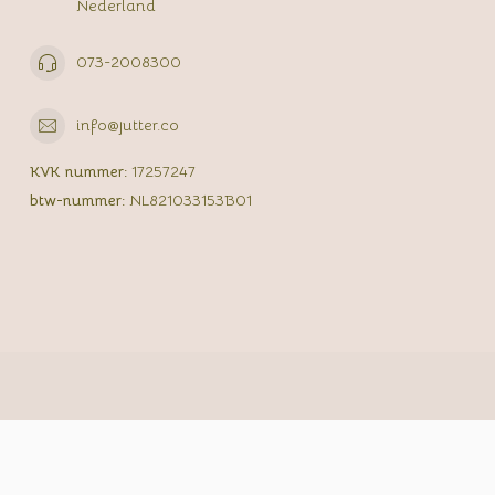
Nederland
073-2008300
info@jutter.co
KVK nummer:
17257247
btw-nummer:
NL821033153B01