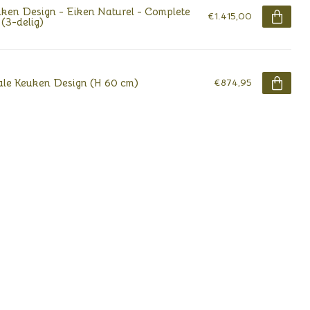
ken Design - Eiken Naturel - Complete
€1.415,00
 (3-delig)
le Keuken Design (H 60 cm)
€874,95