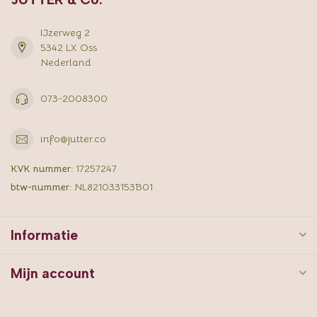
IJzerweg 2
5342 LX Oss
Nederland
073-2008300
info@jutter.co
KVK nummer:
17257247
btw-nummer:
NL821033153B01
Informatie
Mijn account