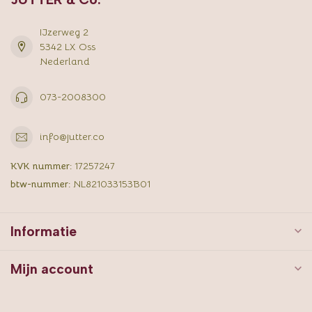
IJzerweg 2
5342 LX Oss
Nederland
073-2008300
info@jutter.co
KVK nummer:
17257247
btw-nummer:
NL821033153B01
Informatie
Mijn account