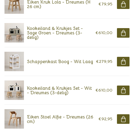
Eiken Kruk Lola - Dreumes (H
€79,95
26 cm)
Kookeiland & Krukjes Set -
Sage Groen - Dreumes (3-
€610,00
delig)
Schappenkast Boog - Wit Laag
€279,95
Kookeiland & Krukjes Set - Wit
€610,00
- Dreumes (3-delig)
Eiken Stoel Alfie - Dreumes (26
€92,95
cm)