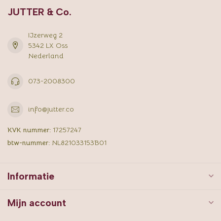
JUTTER & Co.
IJzerweg 2
5342 LX Oss
Nederland
073-2008300
info@jutter.co
KVK nummer:
17257247
btw-nummer:
NL821033153B01
Informatie
Mijn account