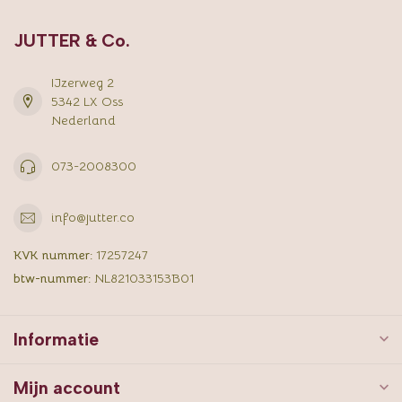
JUTTER & Co.
IJzerweg 2
5342 LX Oss
Nederland
073-2008300
info@jutter.co
KVK nummer:
17257247
btw-nummer:
NL821033153B01
Informatie
Mijn account