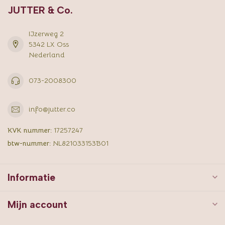
JUTTER & Co.
IJzerweg 2
5342 LX Oss
Nederland
073-2008300
info@jutter.co
KVK nummer:
17257247
btw-nummer:
NL821033153B01
Informatie
Mijn account