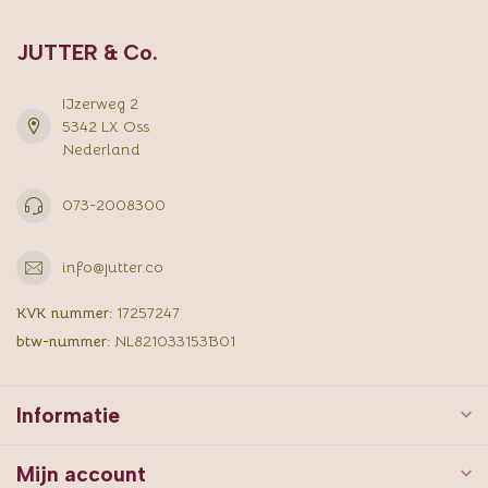
JUTTER & Co.
IJzerweg 2
5342 LX Oss
Nederland
073-2008300
info@jutter.co
KVK nummer:
17257247
btw-nummer:
NL821033153B01
Informatie
Mijn account