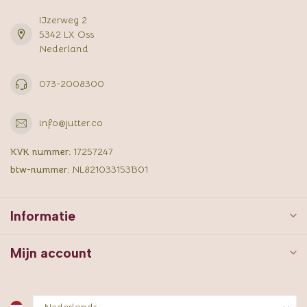
IJzerweg 2
5342 LX Oss
Nederland
073-2008300
info@jutter.co
KVK nummer:
17257247
btw-nummer:
NL821033153B01
Informatie
Mijn account