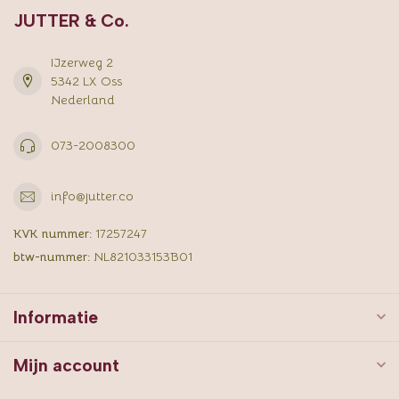
JUTTER & Co.
IJzerweg 2
5342 LX Oss
Nederland
073-2008300
info@jutter.co
KVK nummer:
17257247
btw-nummer:
NL821033153B01
Informatie
Mijn account