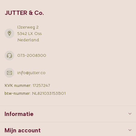
JUTTER & Co.
IJzerweg 2
5342 LX Oss
Nederland
073-2008300
info@jutter.co
KVK nummer:
17257247
btw-nummer:
NL821033153B01
Informatie
Mijn account