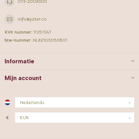
073-2008300
info@jutter.co
KVK nummer:
17257247
btw-nummer:
NL821033153B01
Informatie
Mijn account
€