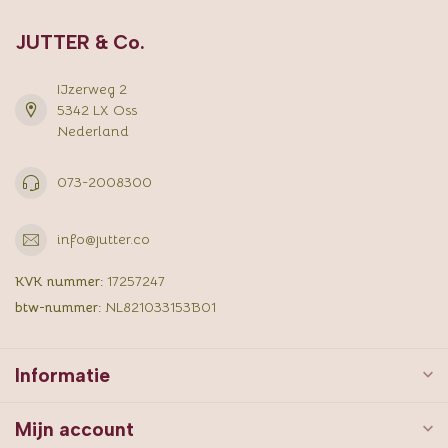
JUTTER & Co.
IJzerweg 2
5342 LX Oss
Nederland
073-2008300
info@jutter.co
KVK nummer:
17257247
btw-nummer:
NL821033153B01
Informatie
Mijn account