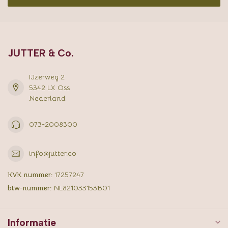
JUTTER & Co.
IJzerweg 2
5342 LX Oss
Nederland
073-2008300
info@jutter.co
KVK nummer:
17257247
btw-nummer:
NL821033153B01
Informatie