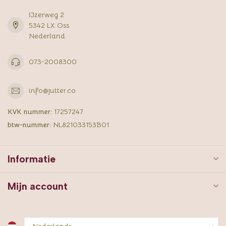
IJzerweg 2
5342 LX Oss
Nederland
073-2008300
info@jutter.co
KVK nummer:
17257247
btw-nummer:
NL821033153B01
Informatie
Mijn account