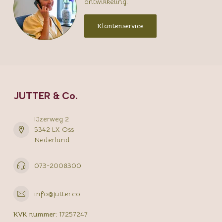
ontwikkeling.
Klantenservice
JUTTER & Co.
IJzerweg 2
5342 LX Oss
Nederland
073-2008300
info@jutter.co
KVK nummer:
17257247