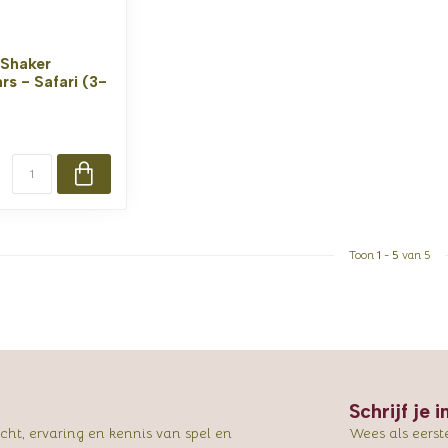
 Shaker
s - Safari (3-
Toon
1
-
5
van 5
Schrijf je 
ht, ervaring en kennis van spel en
Wees als eerst