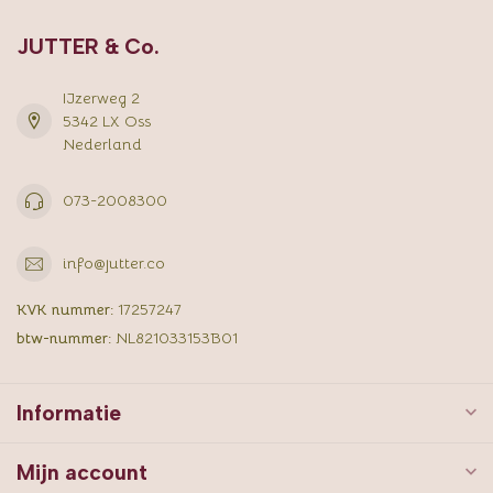
JUTTER & Co.
IJzerweg 2
5342 LX Oss
Nederland
073-2008300
info@jutter.co
KVK nummer:
17257247
btw-nummer:
NL821033153B01
Informatie
Mijn account