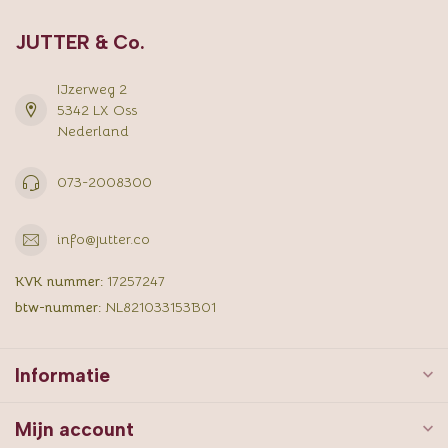
JUTTER & Co.
IJzerweg 2
5342 LX Oss
Nederland
073-2008300
info@jutter.co
KVK nummer:
17257247
btw-nummer:
NL821033153B01
Informatie
Mijn account