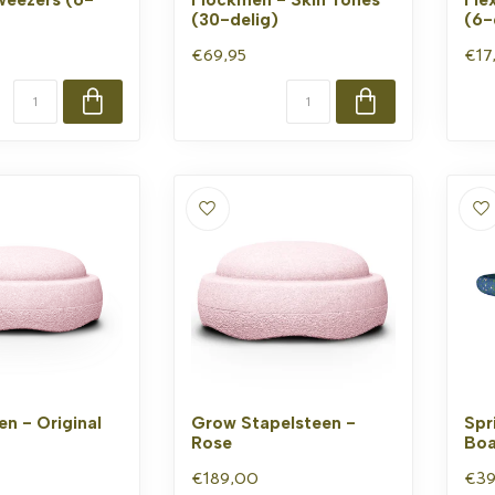
(30-delig)
(6-
€69,95
€17
en - Original
Grow Stapelsteen -
Spr
Rose
Boa
€189,00
€39