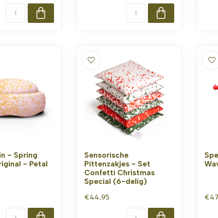
in - Spring
Sensorische
Spe
iginal - Petal
Pittenzakjes - Set
Wav
Confetti Christmas
Special (6-delig)
€44,95
€47