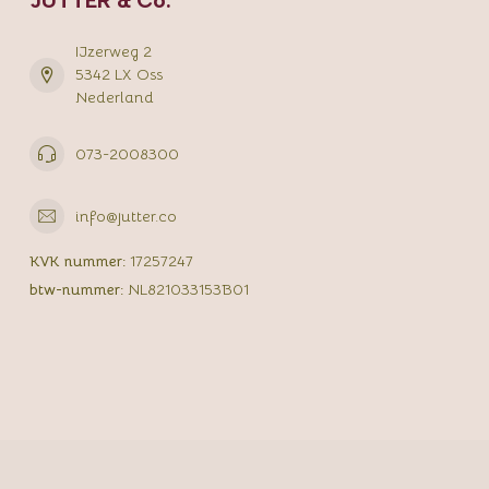
JUTTER & Co.
IJzerweg 2
5342 LX Oss
Nederland
073-2008300
info@jutter.co
KVK nummer:
17257247
btw-nummer:
NL821033153B01