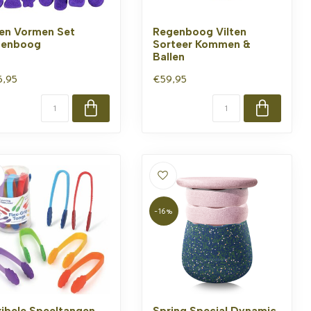
ten Vormen Set
Regenboog Vilten
genboog
Sorteer Kommen &
Ballen
6,95
€59,95
-16%
xibele Speeltangen
Spring Special Dynamic