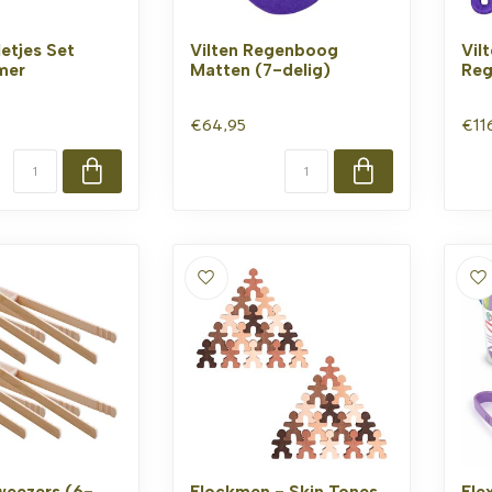
letjes Set
Vilten Regenboog
Vil
mer
Matten (7-delig)
Re
€64,95
€11
weezers (6-
Flockmen - Skin Tones
Fle