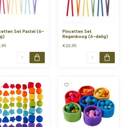
cetten Set Pastel (6-
Pincetten Set
ig)
Regenboog (6-delig)
,95
€22,95