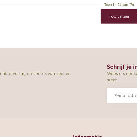
Toon
1
-
24
van 174
Toon meer
Schrijf je 
ht, ervaring en kennis van spel en
Wees als eerst
meer!