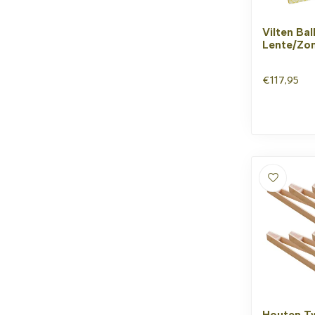
Vilten Bal
Lente/Zo
€117,95
Houten T