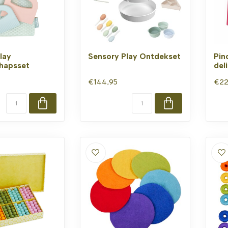
lay
Sensory Play Ontdekset
Pin
hapsset
del
€144,95
€22