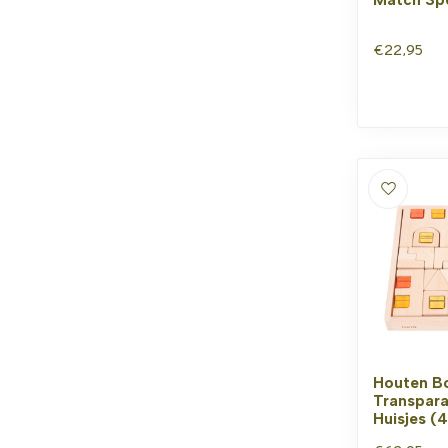
€22,95
Houten B
Transpara
Huisjes (