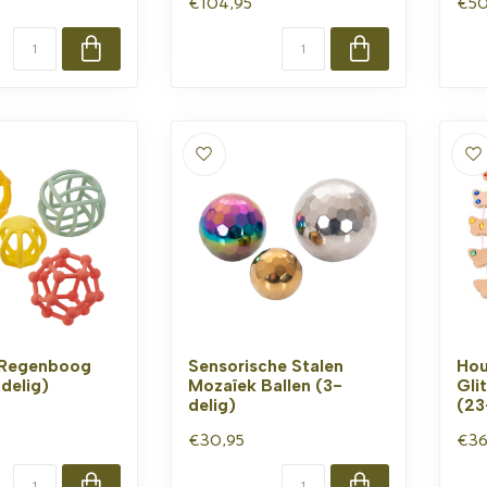
€104,95
€50
n Regenboog
Sensorische Stalen
Hou
delig)
Mozaïek Ballen (3-
Gli
delig)
(23
€30,95
€36