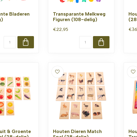
nte Bladeren
Transparante Melkweg
Hou
g)
Figuren (108-delig)
(28
€22,95
€36
uit & Groente
Houten Dieren Match
Hou
l (28-delig)
Spel (28-delig)
Tra