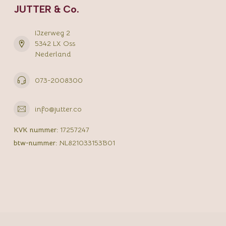
JUTTER & Co.
IJzerweg 2
5342 LX Oss
Nederland
073-2008300
info@jutter.co
KVK nummer:
17257247
btw-nummer:
NL821033153B01