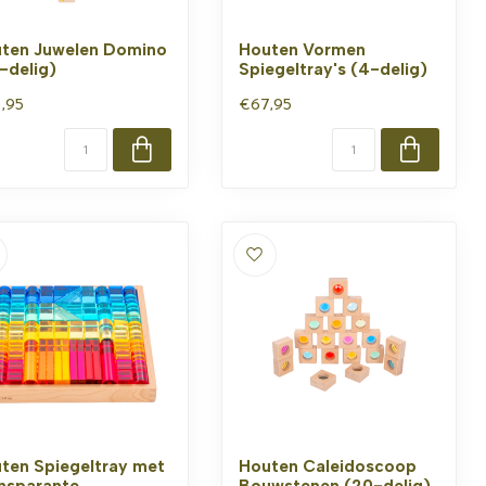
ten Juwelen Domino
Houten Vormen
-delig)
Spiegeltray's (4-delig)
,95
€67,95
ten Spiegeltray met
Houten Caleidoscoop
nsparante
Bouwstenen (20-delig)