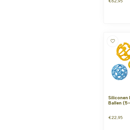
€62,95
Silicone
Ballen (5-
€22,95