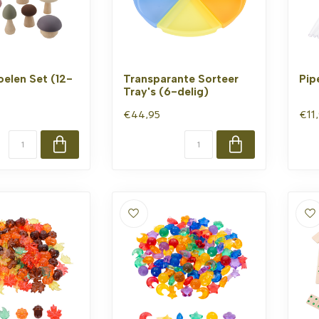
elen Set (12-
Transparante Sorteer
Pip
Tray's (6-delig)
€44,95
€11