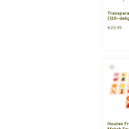
Transpara
(120-deli
€22,95
Houten Fr
Match Spe