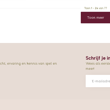
Toon
1
-
24
van 77
Toon meer
Schrijf je 
ht, ervaring en kennis van spel en
Wees als eerst
meer!