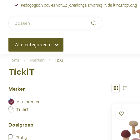
Pedagogisch advies vanuit jarenlange ervaring in de kinderopvang
Alle categorieën
Home
/
Merken
/
TickiT
TickiT
Merken
Alle merken
TickiT
Doelgroep
Baby