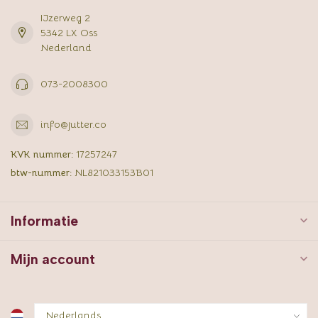
IJzerweg 2
5342 LX Oss
Nederland
073-2008300
info@jutter.co
KVK nummer:
17257247
btw-nummer:
NL821033153B01
Informatie
Mijn account