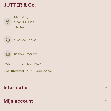
JUTTER & Co.
IJzerweg 2
5342 LX Oss
Nederland
073-2008300
info@jutter.co
KVK nummer:
17257247
btw-nummer:
NL821033153B01
Informatie
Mijn account