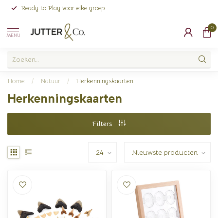
Ready to Play voor elke groep
0
MENU
Home
/
Natuur
/
Herkenningskaarten
Herkenningskaarten
Filters