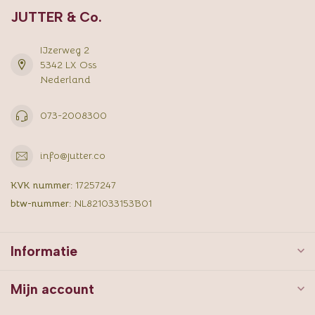
JUTTER & Co.
IJzerweg 2
5342 LX Oss
Nederland
073-2008300
info@jutter.co
KVK nummer:
17257247
btw-nummer:
NL821033153B01
Informatie
Mijn account