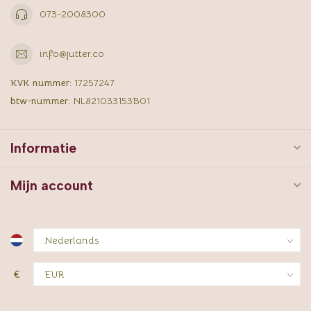
073-2008300
info@jutter.co
KVK nummer:
17257247
btw-nummer:
NL821033153B01
Informatie
Mijn account
€