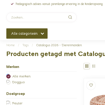
Pedagogisch advies vanuit jarenlange ervaring in de kinderopvang
Alle categorieën
Home
/
Tags
/
Catalogus 2026 - Dierenmanden
Producten getagd met Catalog
Merken
Alle merken
Dogguo
Doelgroep
Peuter