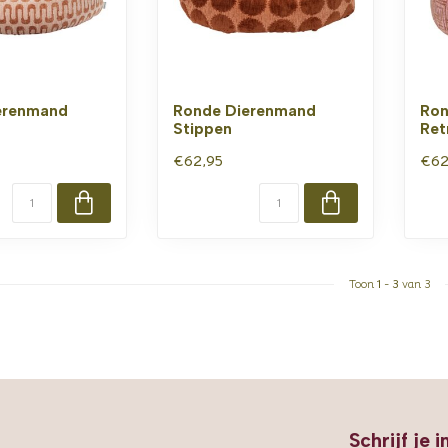
erenmand
Ronde Dierenmand
Ron
Stippen
Ret
€62,95
€62
Toon
1
-
3
van 3
Schrijf je 