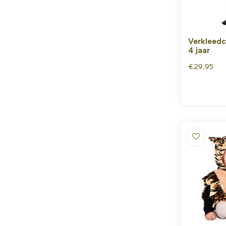
Verkleedc
4 jaar
€29,95