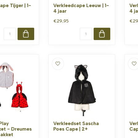
pe Tijger | 1-
Verkleedcape Leeuw | 1-
Ver
4 jaar
4 j
€29,95
€29
Play
Verkleedset Sascha
Ver
ket - Dreumes
Poes Cape | 2+
Cap
pakket