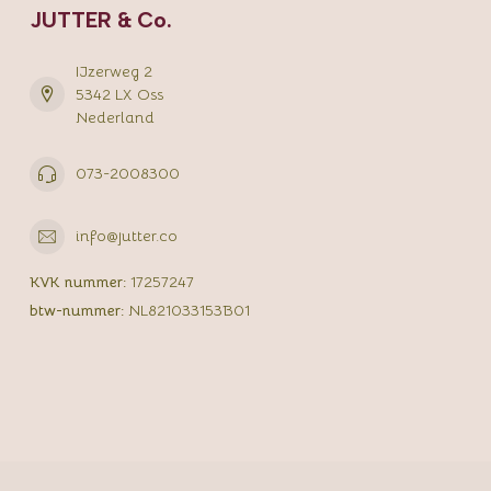
JUTTER & Co.
IJzerweg 2
5342 LX Oss
Nederland
073-2008300
info@jutter.co
KVK nummer:
17257247
btw-nummer:
NL821033153B01