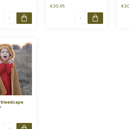
€30,95
€30
rkleedcape
+