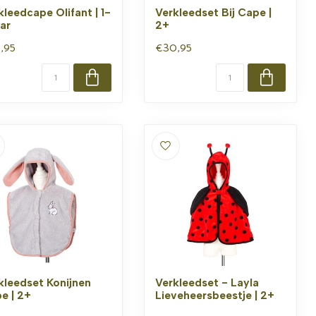
kleedcape Olifant | 1-
Verkleedset Bij Cape |
aar
2+
,95
€30,95
kleedset Konijnen
Verkleedset - Layla
e | 2+
Lieveheersbeestje | 2+