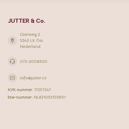
JUTTER & Co.
IJzerweg 2
5342 LX Oss
Nederland
073-2008300
info@jutter.co
KVK nummer:
17257247
btw-nummer:
NL821033153B01