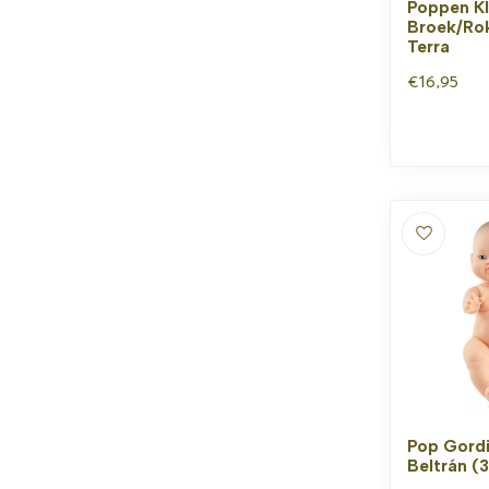
Poppen Kl
Broek/Rok
Terra
€16,95
Pop Gord
Beltrán (