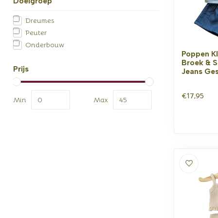
Doelgroep
Dreumes
Peuter
Onderbouw
Poppen Kl
Broek & Sh
Prijs
Jeans Ges
€17,95
Min
Max