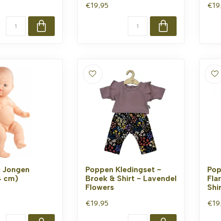
€19,95
€19
i Jongen
Poppen Kledingset -
Pop
4 cm)
Broek & Shirt - Lavendel
Fla
Flowers
Shi
€19,95
€19