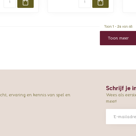
Toon
1
-
24
van 48
Toon meer
Schrijf je 
ht, ervaring en kennis van spel en
Wees als eerst
meer!