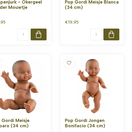
penjurk - Okergeel
Pop Gordi Meisje Blanca
der Mouwtje
(34 cm)
,95
€19,95
 Gordi Meisje
Pop Gordi Jongen
aro (34 cm)
Bonifacio (34 cm)