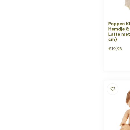
Poppen Kl
Hemdje &
Latte met
cm)
€19,95