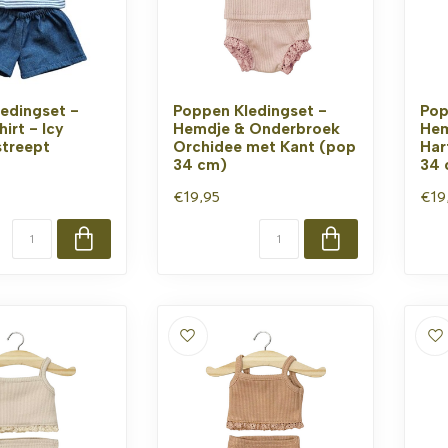
edingset -
Poppen Kledingset -
Pop
irt - Icy
Hemdje & Onderbroek
Hem
treept
Orchidee met Kant (pop
Har
34 cm)
34 
€19,95
€19