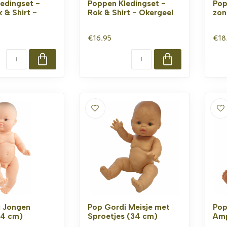
edingset -
Poppen Kledingset -
Pop
 & Shirt -
Rok & Shirt - Okergeel
zon
€16,95
€18
i Jongen
Pop Gordi Meisje met
Pop
34 cm)
Sproetjes (34 cm)
Amp