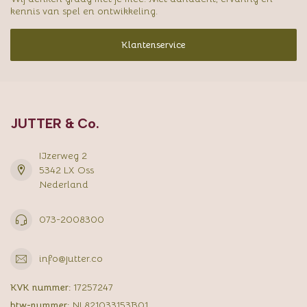
kennis van spel en ontwikkeling.
Klantenservice
JUTTER & Co.
IJzerweg 2
5342 LX Oss
Nederland
073-2008300
info@jutter.co
KVK nummer:
17257247
btw-nummer:
NL821033153B01