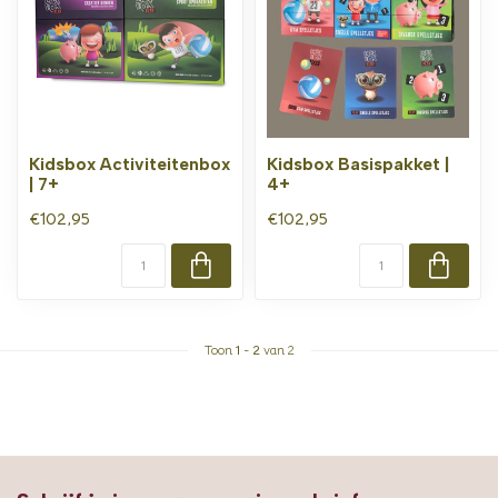
Kidsbox Activiteitenbox
Kidsbox Basispakket |
| 7+
4+
€102,95
€102,95
Toon
1
-
2
van 2