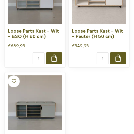
Loose Parts Kast - Wit
Loose Parts Kast - Wit
- BSO (H 60 cm)
- Peuter (H 50 cm)
€689,95
€549,95