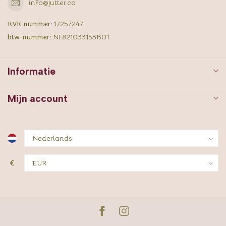
info@jutter.co
KVK nummer:
17257247
btw-nummer:
NL821033153B01
Informatie
Mijn account
€