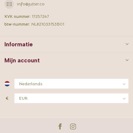
info@jutter.co
KVK nummer:
17257247
btw-nummer:
NL821033153B01
Informatie
Mijn account
€