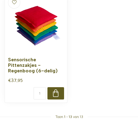
Sensorische
Pittenzakjes -
Regenboog (6-delig)
€37,95
Toon
1
-
13
van 13