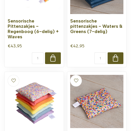
Sensorische
Sensorische
Pittenzakjes -
pittenzakjes - Waters &
Regenboog (6-delig) +
Greens (7-delig)
Waves
€43,95
€42,95