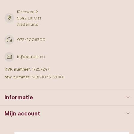
IJzerweg 2
5342 LX Oss
Nederland
073-2008300
info@jutter.co
KVK nummer:
17257247
btw-nummer:
NL821033153B01
Informatie
Mijn account