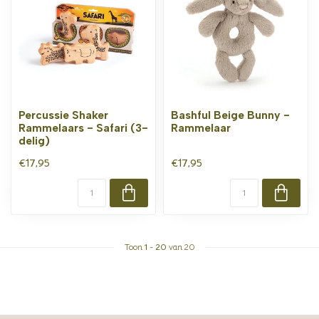
Percussie Shaker
Bashful Beige Bunny -
Rammelaars - Safari (3-
Rammelaar
delig)
€17,95
€17,95
Toon
1
-
20
van 20